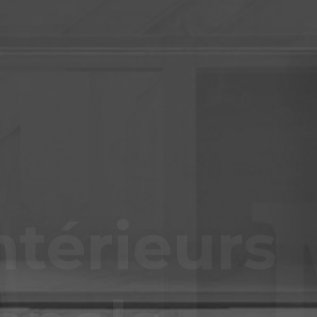
térieurs
nnels.