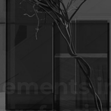
ments in
professio